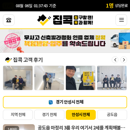
1
명
LIVE
08
월
06
일
01
:
37
:
43
기준
상담완료
집콕 고객 후기
경기 안성시 전체
지역 전체
경기 전체
안성시 전체
공도읍
공도읍 마정리 3룸 우리 여기서 2세를 계획해볼까? 러브러브하우스
14668