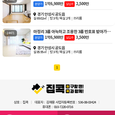
1억6,900만
2,500만
분양가
실입주
경기 안성시 공도읍
실 69.02㎡
방 3개 / 욕실 2개
쓰리룸
마정리 3룸 아늑하고 조용한 3룸 번호표 받아가세요
14471
1억6,900만
3,500만
분양가
실입주
경기 안성시 공도읍
실 85.95㎡
방 3개 / 욕실 2개
쓰리룸
1
상호
집콕
대표자
김재용
사업자등록번호
536-08-03424
휴대폰
010-7220-0716