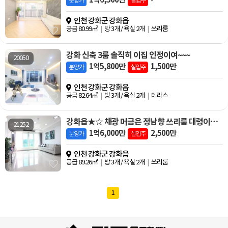
분양가
실입주
인천 강화군 강화읍
공급 80.99㎡
방 3개 / 욕실 2개
쓰리룸
강화 신축 3룸 솔직히 이집 인정이여~~~
20050
1억5,800만
1,500만
분양가
실입주
인천 강화군 강화읍
공급 82.64㎡
방 3개 / 욕실 2개
테라스
강화읍★☆ 채광 머금은 정남향 쓰리룸 대령이오 ~☆★
21252
1억6,000만
2,500만
분양가
실입주
인천 강화군 강화읍
공급 89.26㎡
방 3개 / 욕실 2개
쓰리룸
1