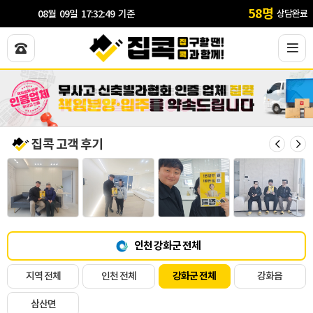
58
명
LIVE
08
월
09
일
17
:
32
:
49
기준
상담완료
집콕 고객 후기
인천 강화군 전체
지역 전체
인천 전체
강화군 전체
강화읍
삼산면