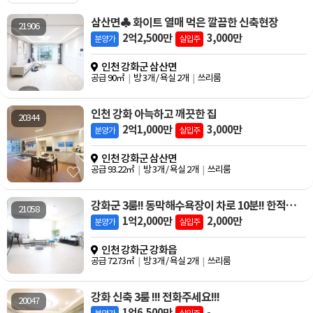
삼산면♣ 화이트 열매 먹은 깔끔한 신축현장
21906
2억2,500만
3,000만
분양가
실입주
인천 강화군 삼산면
공급 90㎡
방 3개 / 욕실 2개
쓰리룸
인천 강화 아늑하고 깨끗한 집
20344
2억1,000만
3,000만
분양가
실입주
인천 강화군 삼산면
공급 93.22㎡
방 3개 / 욕실 2개
쓰리룸
강화군 3룸!! 동막해수욕장이 차로 10분!! 한적하고 평화로운삶~~
21058
1억2,000만
2,000만
분양가
실입주
인천 강화군 강화읍
공급 72.73㎡
방 3개 / 욕실 2개
쓰리룸
강화 신축 3룸 !!! 전화주세요!!!
20047
1억6,500만
-