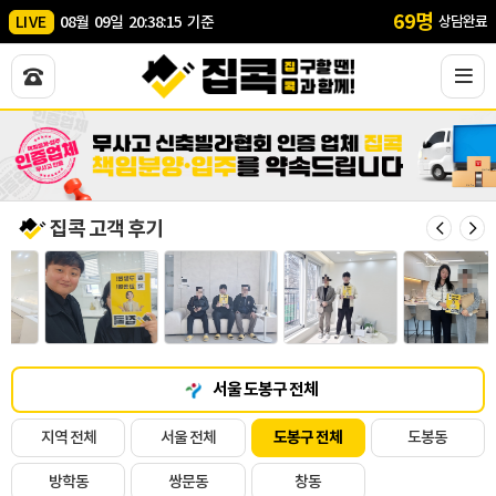
69
명
LIVE
08
월
09
일
20
:
38
:
16
기준
상담완료
집콕 고객 후기
서울 도봉구 전체
지역 전체
서울 전체
도봉구 전체
도봉동
방학동
쌍문동
창동