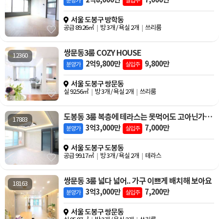
분양가
실입주
서울 도봉구 방학동
공급 89.26㎡
방 3개 / 욕실 2개
쓰리룸
쌍문동3룸 COZY HOUSE
12360
2억9,800만
9,800만
분양가
실입주
서울 도봉구 쌍문동
실 92.56㎡
방 3개 / 욕실 2개
쓰리룸
도봉동 3룸 복층에 테라스는 못먹어도 고아닌가요?
17883
3억3,000만
7,000만
분양가
실입주
서울 도봉구 도봉동
공급 99.17㎡
방 3개 / 욕실 2개
테라스
쌍문동 3룸 넓다 넓어.. 가구 이쁘게 배치해 보아요
18163
3억3,000만
7,200만
분양가
실입주
서울 도봉구 쌍문동