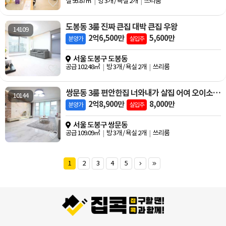
실 95.87㎡
방 3개 / 욕실 2개
쓰리룸
도봉동 3룸 진짜 큰집 대박 큰집 우왕
14109
2억6,500만
5,600만
분양가
실입주
서울 도봉구 도봉동
공급 102.48㎡
방 3개 / 욕실 2개
쓰리룸
쌍문동 3룸 편안한집 너와내가 살집 어여 오이소~~~~
10144
2억8,900만
8,000만
분양가
실입주
서울 도봉구 쌍문동
공급 109.09㎡
방 3개 / 욕실 2개
쓰리룸
1
2
3
4
5