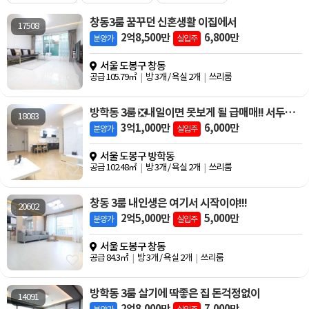
창동3룸 꿈꾸던 신혼생활 이집에서
17508
2억8,500만
6,800만
분양가
실입주
서울 도봉구 창동
공급 105.79㎡
방 3개 / 욕실 2개
쓰리룸
방학동 3룸 ❎내일이면 못보게 될 급매매!! 서두르세요~~☎❎
18083
3억1,000만
6,000만
분양가
실입주
서울 도봉구 방학동
공급 102.48㎡
방 3개 / 욕실 2개
쓰리룸
창동 3룸 내인생은 여기서 시작이야!!!
20602
2억5,000만
5,000만
분양가
실입주
서울 도봉구 창동
공급 84.3㎡
방 3개 / 욕실 2개
쓰리룸
방학동 3룸 살기에 딱좋은 집 돈걱정없이
14091
2억8,000만
7,000만